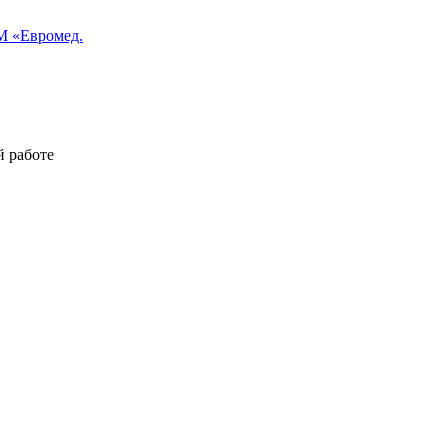
 «Евромед.
й работе