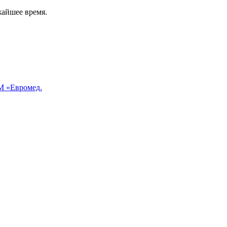
жайшее время.
 «Евромед.