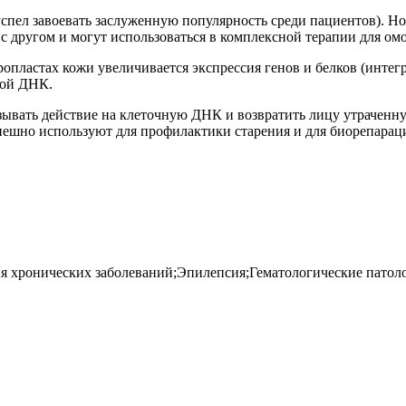
спел завоевать заслуженную популярность среди пациентов). Но
 с другом и могут использоваться в комплексной терапии для ом
ропластах кожи увеличивается экспрессия генов и белков (инте
ной ДНК.
зывать действие на клеточную ДНК и возвратить лицу утраченну
успешно используют для профилактики старения и для биорепарац
я хронических заболеваний;Эпилепсия;Гематологические патол