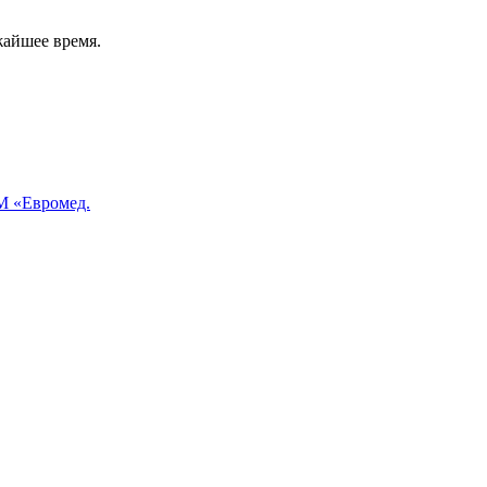
жайшее время.
 «Евромед.