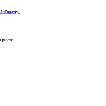
 «Евромед.
й работе