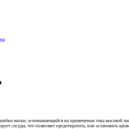
она
и
 шейки матки, основывающийся на применении тока высокой час
ует сосуды, что позволяет предотвратить, или остановить крово