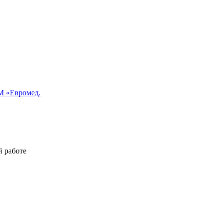
 «Евромед.
й работе