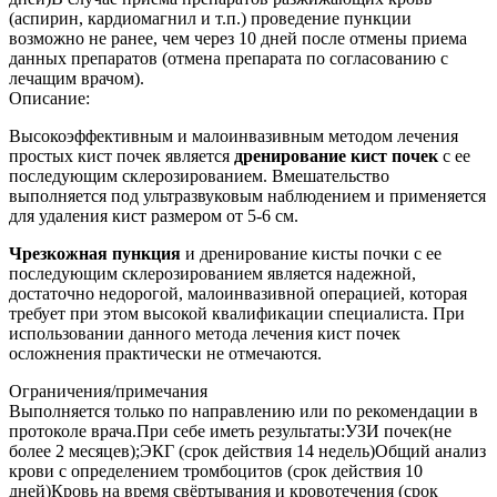
(аспирин, кардиомагнил и т.п.) проведение пункции
возможно не ранее, чем через 10 дней после отмены приема
данных препаратов (отмена препарата по согласованию с
лечащим врачом).
Описание:
Высокоэффективным и малоинвазивным методом лечения
простых кист почек является
дренирование кист почек
с ее
последующим склерозированием. Вмешательство
выполняется под ультразвуковым наблюдением и применяется
для удаления кист размером от 5-6 см.
Чрезкожная пункция
и дренирование кисты почки с ее
последующим склерозированием является надежной,
достаточно недорогой, малоинвазивной операцией, которая
требует при этом высокой квалификации специалиста. При
использовании данного метода лечения кист почек
осложнения практически не отмечаются.
Ограничения/примечания
Выполняется только по направлению или по рекомендации в
протоколе врача.При себе иметь результаты:УЗИ почек(не
более 2 месяцев);ЭКГ (срок действия 14 недель)Общий анализ
крови с определением тромбоцитов (срок действия 10
дней)Кровь на время свёртывания и кровотечения (срок