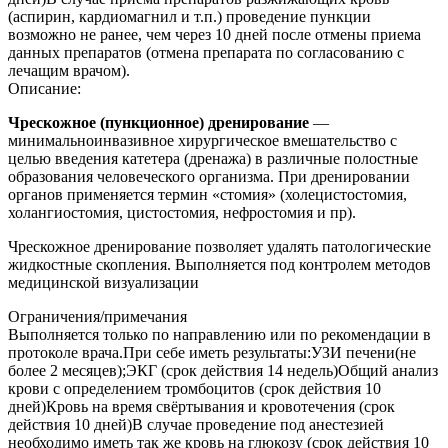
(аспирин, кардиомагнил и т.п.) проведение пункции
возможно не ранее, чем через 10 дней после отмены приема
данных препаратов (отмена препарата по согласованию с
лечащим врачом).
Описание:
Чрескожное (пункционное) дренирование
—
минимальноинвазивное хирургическое вмешательство с
целью введения катетера (дренажа) в различные полостные
образования человеческого организма
. При дренировании
органов применяется термин «стомия» (холецистостомия,
холангиостомия, цистостомия, нефростомия и пр).
Чрескожное дренирование позволяет удалять патологические
жидкостные скопления. Выполняется под контролем методов
медицинской визуализации
Ограничения/примечания
Выполняется только по направлению или по рекомендации в
протоколе врача.При себе иметь результаты:УЗИ печени(не
более 2 месяцев);ЭКГ (срок действия 14 недель)Общий анализ
крови с определением тромбоцитов (срок действия 10
дней)Кровь на время свёртывания и кровотечения (срок
действия 10 дней)В случае проведение под анестезией
необходимо иметь так же кровь на глюкозу (срок действия 10