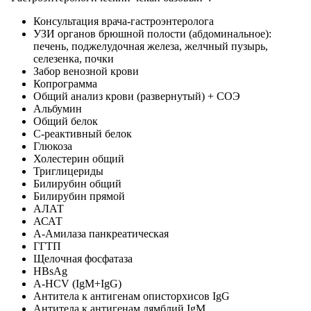
Консультация врача-гастроэнтеролога
УЗИ органов брюшной полости (абдоминальное):
печень, поджелудочная железа, желчный пузырь,
селезенка, почки
Забор венозной крови
Копрограмма
Общий анализ крови (развернутый) + СОЭ
Альбумин
Общий белок
С-реактивный белок
Глюкоза
Холестерин общий
Триглицериды
Билирубин общий
Билирубин прямой
АЛАТ
АСАТ
А-Амилаза панкреатическая
ГГТП
Щелочная фосфатаза
HBsAg
A-HCV (IgM+IgG)
Антитела к антигенам описторхисов IgG
Антитела к антигенам лямблий IgM