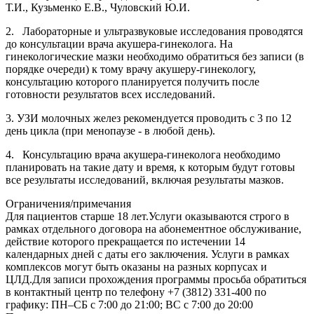
Т.И., Кузьменко Е.В., Чуловский Ю.И.
2. Лабораторные и ультразвуковые исследования проводятся
до консультации врача акушера-гинеколога. На
гинекологические мазки необходимо обратиться без записи (в
порядке очереди) к тому врачу акушеру-гинекологу,
консультацию которого планируется получить после
готовности результатов всех исследований.
3. УЗИ молочных желез рекомендуется проводить с 3 по 12
день цикла (при менопаузе - в любой день).
4. Консультацию врача акушера-гинеколога необходимо
планировать на такие дату и время, к которым будут готовы
все результаты исследований, включая результаты мазков.
Ограничения/примечания
Для пациентов старше 18 лет.Услуги оказываются строго в
рамках отдельного договора на абонементное обслуживание,
действие которого прекращается по истечении 14
календарных дней с даты его заключения. Услуги в рамках
комплексов могут быть оказаны на разных корпусах и
ЦЛД.Для записи прохождения программы просьба обратиться
в контактный центр по телефону +7 (3812) 331-400 по
графику: ПН–СБ с 7:00 до 21:00; ВС с 7:00 до 20:00