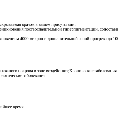
вскрываемая врачом в вашем присутствии;
возникновения поствоспалительной гиперпигментации, сопостав
икновением 4000 микрон и дополнительной зоной прогрева до 10
и кожного покрова в зоне воздействия;Хронические заболевани
ологические заболевания
жайшее время.