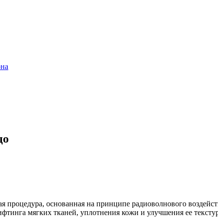
она
цо
я процедура, основанная на принципе радиоволнового воздейс
лифтинга мягких тканей, уплотнения кожи и улучшения ее текс