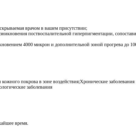
вскрываемая врачом в вашем присутствии;
возникновения поствоспалительной гиперпигментации, сопостав
икновением 4000 микрон и дополнительной зоной прогрева до 10
и кожного покрова в зоне воздействия;Хронические заболевани
ологические заболевания
жайшее время.