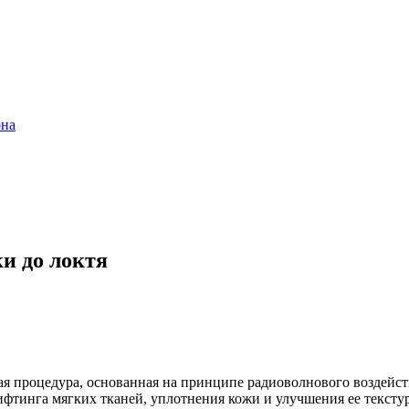
она
и до локтя
я процедура, основанная на принципе радиоволнового воздейс
лифтинга мягких тканей, уплотнения кожи и улучшения ее текс