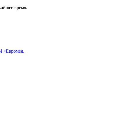
жайшее время.
 «Евромед.