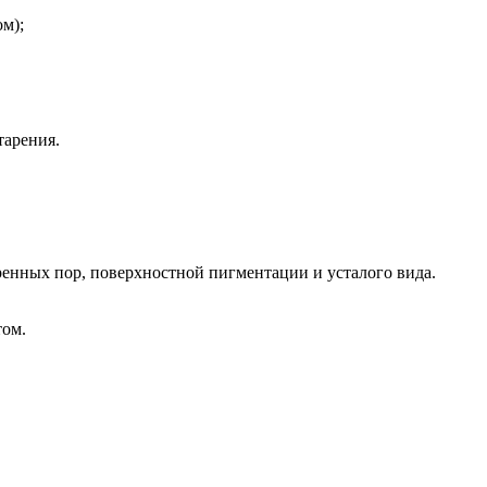
ом);
тарения.
иренных пор, поверхностной пигментации и усталого вида.
том.