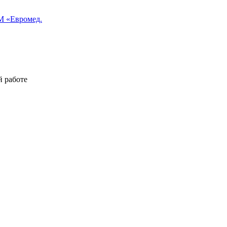
 «Евромед.
й работе