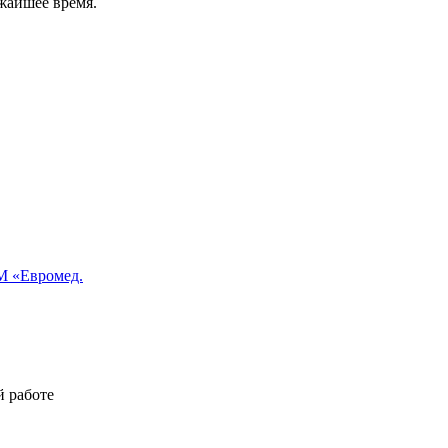
жайшее время.
 «Евромед.
й работе