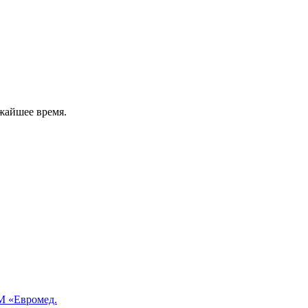
жайшее время.
 «Евромед.