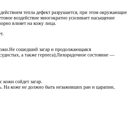
 действием тепла дефект разрушается, при этом окружающие
ветовое воздействие многократно усиливает насыщение
орно влияет на кожу лица.
т.
кожи.Не сошедший загар и продолжающаяся
удистых, а также герпеса);Лихорадочное состояние —
с кожи сойдет загар.
. На коже не должно быть незаживших ран и царапин,