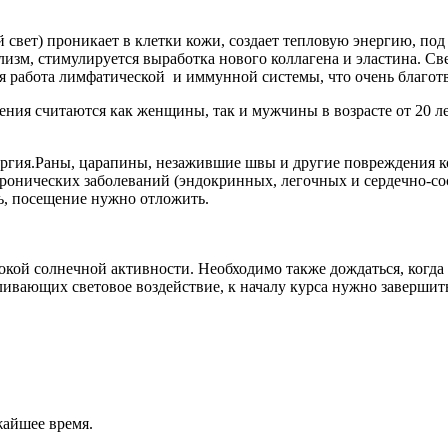
свет) проникает в клетки кожи, создает тепловую энергию, под
лизм, стимулируется выработка нового коллагена и эластина. С
я работа лимфатической и иммунной системы, что очень благотв
ия считаются как женщины, так и мужчины в возрасте от 20 ле
ергия.Раны, царапины, незажившие швы и другие повреждения 
онических заболеваний (эндокринных, легочных и сердечно-сос
ь, посещение нужно отложить.
кой солнечной активности. Необходимо также дождаться, когда 
ивающих световое воздействие, к началу курса нужно завершить
жайшее время.