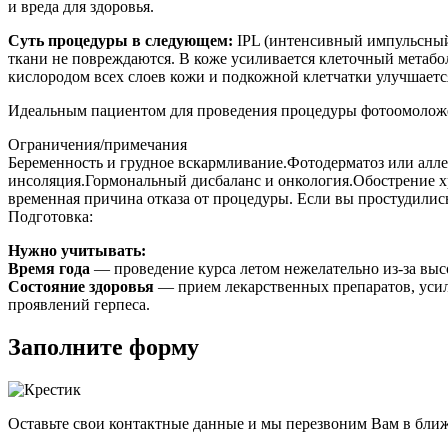
и вреда для здоровья.
Суть процедуры в следующем:
IPL (интенсивный импульсный 
ткани не повреждаются. В коже усиливается клеточный метабо
кислородом всех слоев кожи и подкожной клетчатки улучшаетс
Идеальным пациентом для проведения процедуры фотоомоложен
Ограничения/примечания
Беременность и грудное вскармливание.Фотодерматоз или алл
инсоляция.Гормональный дисбаланс и онкология.Обострение хр
временная причина отказа от процедуры. Если вы простудилис
Подготовка:
Нужно учитывать:
Время года
— проведение курса летом нежелательно из-за высо
Состояние здоровья
— прием лекарственных препаратов, усил
проявлений герпеса.
Заполните форму
Оставьте свои контактные данные и мы перезвоним Вам в бли