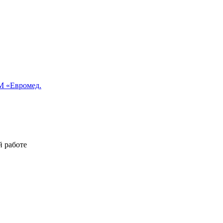
 «Евромед.
й работе