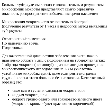
Больные туберкулезом легких с положительным результатом
микроскопии мокроты представляют самую серьезную
опасность распространения заболевания среди населения
Микроскопия мокроты - это относительно быстрый
(получение результата от 1 часа) и недорогой метод выявления
туберкулеза
Ограничения/примечания
По назначению врача.
Подготовка:
Для качественной диагностики заболевания очень важно
правильно собрать у лиц с подозрением на туберкулез легких
1 образца мокроты (не слюну!) в разные дни для проведения
микроскопического исследования на КУМ (кислотно-
устойчивые микробактерии), даже если рентгенограмма
грудной клетки этого больного без патологии. Качественный
образец это:
чаще всего густая и слизистая мокрота, или
жидкая мокрота, или
мокрота грязно-белого или грязновато-зеленого цвета
(мокрота с кровью будет красновато-коричневой)