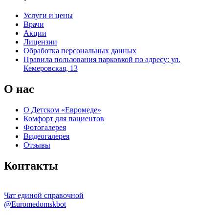
Услуги и цены
Врачи
Акции
Лицензии
Обработка персональных данных
Правила пользования парковкой по адресу: ул.
Кемеровская, 13
О нас
О Детском «Евромеде»
Комфорт для пациентов
Фотогалерея
Видеогалерея
Отзывы
Контакты
Чат единой справочной
@Euromedomskbot