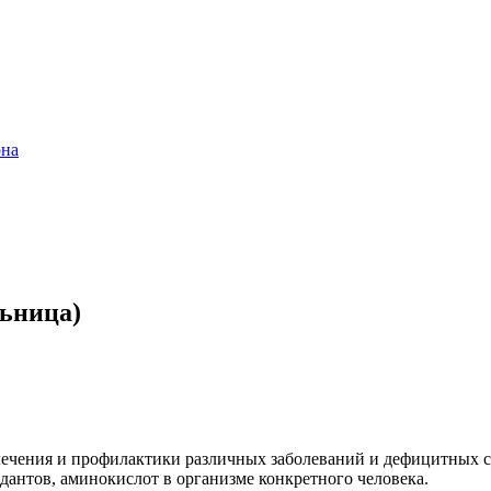
она
льница)
чения и профилактики различных заболеваний и дефицитных со
антов, аминокислот в организме конкретного человека.