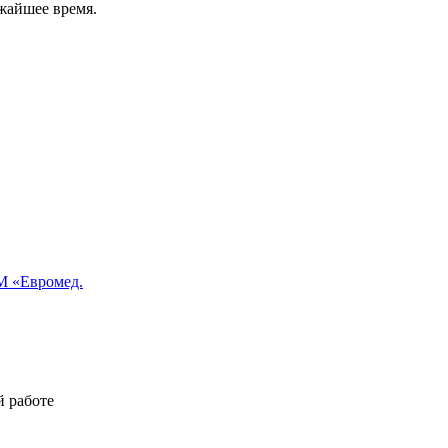
жайшее время.
 «Евромед.
й работе