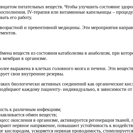
фицитом питательных веществ. Чтобы улучшить состояние здоро
осполнения. IV-терапия или витаминные капельницы – процедура
ать его работу.
возрастной и превентивной медицины. Эти мероприятия направ
ементов.
мена веществ из состояния катаболизма в анаболизм, при которо
х мембран в организме.
более выражена в клетках головного мозга и печени. Эти веще
рует свои внутренние резервы.
аких биологически активных соединений как органические кис
подбирают каждому пациенту- индивидуально, в зависимости от 
ость к различным инфекциям;
навливается обмен веществ;
оцесс окисления в организме, активируется регенерация тканей,
ирают нервное напряжение, повышают устойчивость к воздейств
г кислородом, ускоряется нервная проводимость, стимулируетс