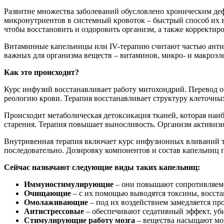
Развитие множества заболеваний обусловлено хроническим де
микронутриентов в системный кровоток – быстрый способ их в
чтобы восстановить и оздоровить организм, а также корректиров
Витаминные капельницы или IV-терапию считают частью анти
важных для организма веществ – витаминов, микро- и макроэл
Как это происходит?
Курс инфузий восстанавливает работу митохондрий. Перевод об
реологию крови. Терапия восстанавливает структуру клеточны
Происходит метаболическая детоксикация тканей, которая наи
старения. Терапия повышает выносливость. Организм активизи
Внутривенная терапия включает курс инфузионных вливаний т
последовательно. Дозировку компонентов и состав капельниц 
Сейчас назначают следующие виды таких капельниц:
Иммуностимулирующие
– они повышают сопротивляем
Очищающие
– с их помощью выводятся токсины, восста
Омолаживающие
– под их воздействием замедляется пр
Антистрессовые
– обеспечивают седативный эффект, уб
Стимулирующие работу мозга
– вещества насыщают моз