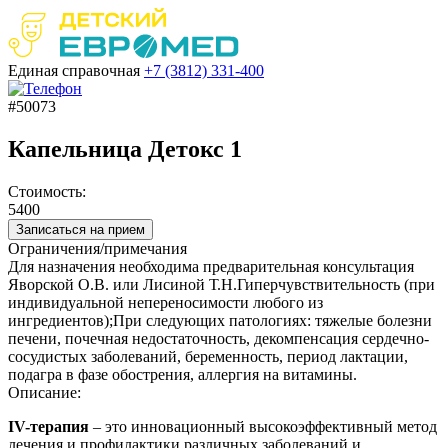
Единая справочная
+7 (3812)
331-400
#50073
Капельница Детокс 1
Стоимость:
5400
Записаться на прием
Ограничения/примечания
Для назначения необходима предварительная консультация
Яворской О.В. или Лисиной Т.Н.Гиперчувствительность (при
индивидуальной непереносимости любого из
ингредиентов);При следующих патологиях: тяжелые болезни
печени, почечная недостаточность, декомпенсация сердечно-
сосудистых заболеваний, беременность, период лактации,
подагра в фазе обострения, аллергия на витамины.
Описание:
IV-терапия
– это инновационный высокоэффективный метод
лечения и профилактики различных заболеваний и