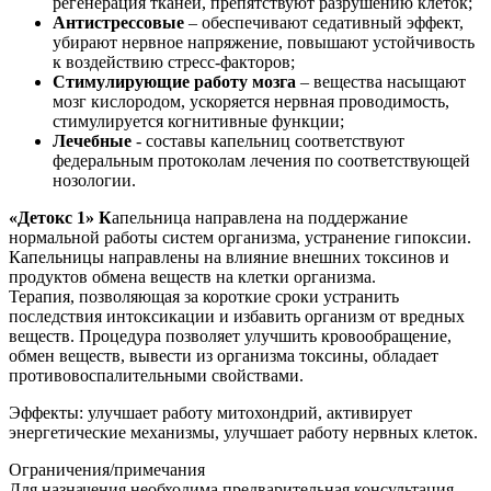
регенерация тканей, препятствуют разрушению клеток;
Антистрессовые
– обеспечивают седативный эффект,
убирают нервное напряжение, повышают устойчивость
к воздействию стресс-факторов;
Стимулирующие работу мозга
– вещества насыщают
мозг кислородом, ускоряется нервная проводимость,
стимулируется когнитивные функции;
Лечебные
- составы капельниц соответствуют
федеральным протоколам лечения по соответствующей
нозологии.
«Детокс 1» К
апельница направлена на поддержание
нормальной работы систем организма, устранение гипоксии.
Капельницы направлены на влияние внешних токсинов и
продуктов обмена веществ на клетки организма.
Терапия, позволяющая за короткие сроки устранить
последствия интоксикации и избавить организм от вредных
веществ. Процедура позволяет улучшить кровообращение,
обмен веществ, вывести из организма токсины, обладает
противовоспалительными свойствами.
Эффекты: улучшает работу митохондрий, активирует
энергетические механизмы, улучшает работу нервных клеток.
Ограничения/примечания
Для назначения необходима предварительная консультация