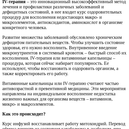
IV-терапия
– это инновационный высокоэффективный метод
лечения и профилактики различных заболеваний и
дефицитных состояний, в нее входит курс оздоровительных
процедур для восполнения недостающих макро- и
микроэлементов, антиоксидантов, аминокислот в организме
конкретного человека.
Развитие множества заболеваний обусловлено хроническим
дефицитом питательных веществ. Чтобы улучшить состояние
здоровья, его нужно восполнить. Внутривенное введение
микронутриентов в системный кровоток – быстрый способ их
восполнения. IV-терапия или витаминные капельницы –
процедура, которая сейчас набирает популярность. Ее
используют, чтобы восстановить и оздоровить организм, а
также корректировать его работу.
Витаминные капельницы или IV-терапию считают частью
антивозрастной и превентивной медицины. Эти мероприятия
направлены на индивидуальное восполнение недостатка
жизненно важных для организма веществ – витаминов,
микро- и макроэлементов.
Как это происходит?
Курс инфузий восстанавливает работу митохондрий. Перевод
обмена веществ из состояния катаболизма в анаболизм, при