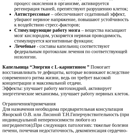
процесс окисления в организме, активируется
регенерация тканей, препятствуют разрушению клеток;
Антистрессовые
– обеспечивают седативный эффект,
убирают нервное напряжение, повышают устойчивость
к воздействию стресс-факторов;
Стимулирующие работу мозга
– вещества насыщают
мозг кислородом, ускоряется нервная проводимость,
стимулируется когнитивные функции;
Лечебные
- составы капельниц соответствуют
федеральным протоколам лечения по соответствующей
нозологии.
Капельница “Энергия с L-карнитином ”
Помогает
восстанавливать те дефициты, которые возникают вследствие
современного ритма жизни, ведь он требует высокой
концентрации и максимальной отдачи.
Эффекты: улучшает работу митохондрий, активирует
энергетические механизмы, улучшает работу нервных клеток.
Ограничения/примечания
Для назначения необходима предварительная консультация
Яворской О.В. или Лисиной Т.Н.Гиперчувствительность (при
индивидуальной непереносимости любого из
ингредиентов);При следующих патологиях: тяжелые болезни
печени, почечная недостаточность, декомпенсация сердечно-