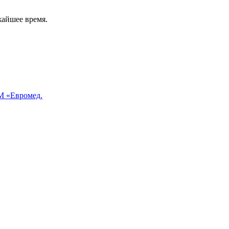
жайшее время.
 «Евромед.