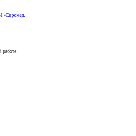
 «Евромед.
й работе