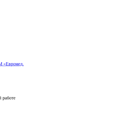
 «Евромед.
й работе