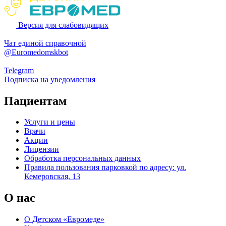
Версия для слабовидящих
Чат единой справочной
@Euromedomskbot
Telegram
Подписка на уведомления
Пациентам
Услуги и цены
Врачи
Акции
Лицензии
Обработка персональных данных
Правила пользования парковкой по адресу: ул.
Кемеровская, 13
О нас
О Детском «Евромеде»