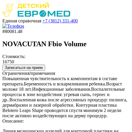
Единая справочная
+7 (3812)
331-400
#80081.48
NOVACUTAN Fbio Volume
Стоимость:
16750
Записаться на прием
Ограничения/примечания
Повышенная чувствительность к компонентам в составе
препарата.Беременность и вскармливания ребенка.Возраст
моложе 18 лет.Инфекционные заболевания.Воспалительные
процессы в зоне воздействия: угревая сыпь, герпес и
др..Воспаленная кожа после агрессивных процедур: пилинга,
дермабразии и лазерной обработки. Контурная пластика
Belotero Leaps Shape проводится спустя минимум 2 недели
после активно воздействующих на дерму процедур.
Описание:
Линия медицинских изделий для контурной пластики на