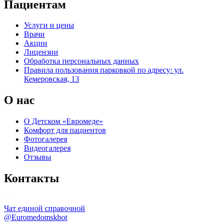
Пациентам
Услуги и цены
Врачи
Акции
Лицензии
Обработка персональных данных
Правила пользования парковкой по адресу: ул.
Кемеровская, 13
О нас
О Детском «Евромеде»
Комфорт для пациентов
Фотогалерея
Видеогалерея
Отзывы
Контакты
Чат единой справочной
@Euromedomskbot