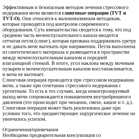
Эффективным и безопасным методом лечения стрессового
недержания мочи являются
слинговые операции (TVT и
TVT-O)
. Они относятся к малоинвазивным методикам,
которые проводятся под контролем современного
оборудования. Суть вмешательства сводится к тому, что под
среднюю часть мочеиспускательного канала вводится
сетчатая петля (слинг), которая призвана поддерживать уретру
и не давать моче вытекать при напряжении. Петля выполнена
из синтетического материала и размещается в пространстве
между мочеиспускательным каналом и передней
влагалищной стенкой. В итоге, угол наклона между мочевым
пузырем и мочеиспускательным каналом восстанавливается,
и моча не вытекает.
Слинговая операция проводится при стрессовом недержании
мочи, а также при сочетании стрессового недержания с
ургентным. То есть в тех случаях, когда неконтролируемый
выход мочи сопровождается повышением внутрибрюшного
давления (это происходит при чихании, смехе, кашле и т. д.).
Слинговая операция может быть реализована даже при
условии того, что предшествующее хирургическое лечение не
увенчалось успехом.
Ограничения/примечания
Необходима предварительная консультация со