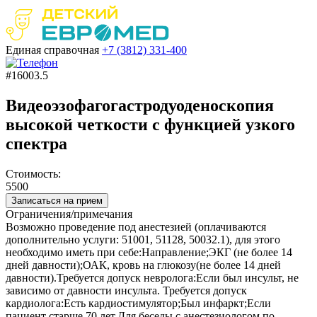
Единая справочная
+7 (3812)
331-400
#16003.5
Видеоэзофагогастродуоденоскопия
высокой четкости с функцией узкого
спектра
Стоимость:
5500
Записаться на прием
Ограничения/примечания
Возможно проведение под анестезией (оплачиваются
дополнительно услуги: 51001, 51128, 50032.1), для этого
необходимо иметь при себе:Направление;ЭКГ (не более 14
дней давности);ОАК, кровь на глюкозу(не более 14 дней
давности).Требуется допуск невролога:Если был инсульт, не
зависимо от давности инсульта. Требуется допуск
кардиолога:Есть кардиостимулятор;Был инфаркт;Если
пациент старше 70 лет.Для беседы с анестезиологом по