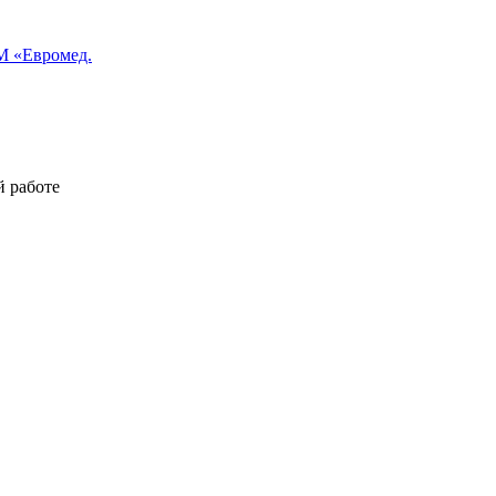
 «Евромед.
й работе