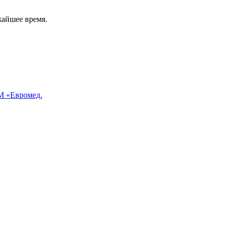
жайшее время.
 «Евромед.