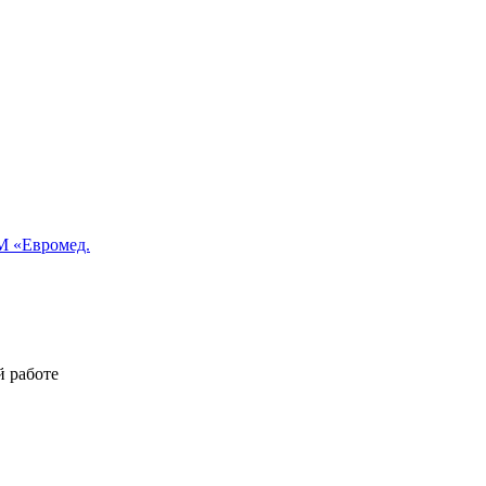
 «Евромед.
й работе