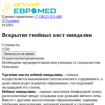
Единая справочная
+7 (3812)
331-400
#14303
Вскрытие гнойных кист миндалин
Стоимость:
1550
Записаться на прием
Ограничения/примечания
Необходима предварительная консультация со специалистом.
Описание:
Удаление
кисты
небной
миндалины
- сначала
осуществляется выкачивание патологического содержимого, а
далее происходит
вскрытие
образования с последующей
экстракцией его стенок.
Небные
миндалины
– парные скопления лимфоидной ткани,
расположенные между складками или дужками мягкого неба.
Вместе с другими аналогичными образованиями, парными
трубными
миндалинами
, непарной язычной и глоточной