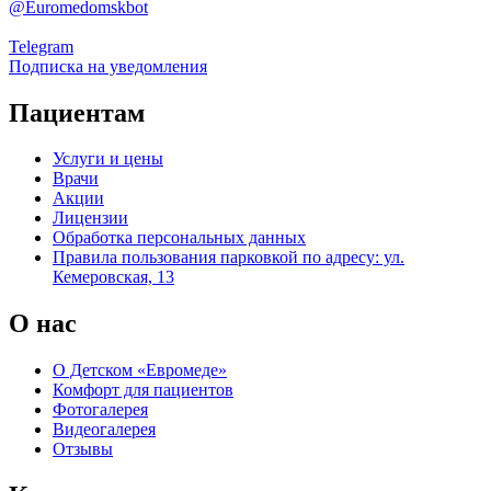
@Euromedomskbot
Telegram
Подписка на уведомления
Пациентам
Услуги и цены
Врачи
Акции
Лицензии
Обработка персональных данных
Правила пользования парковкой по адресу: ул.
Кемеровская, 13
О нас
О Детском «Евромеде»
Комфорт для пациентов
Фотогалерея
Видеогалерея
Отзывы