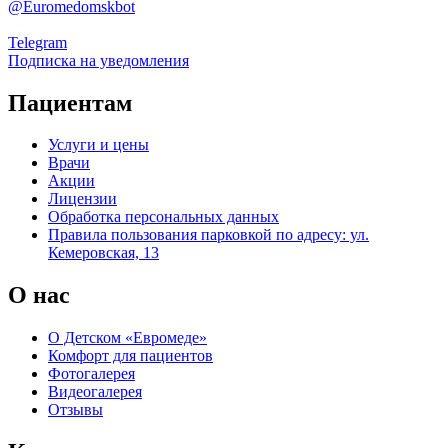
@Euromedomskbot
Telegram
Подписка на уведомления
Пациентам
Услуги и цены
Врачи
Акции
Лицензии
Обработка персональных данных
Правила пользования парковкой по адресу: ул.
Кемеровская, 13
О нас
О Детском «Евромеде»
Комфорт для пациентов
Фотогалерея
Видеогалерея
Отзывы