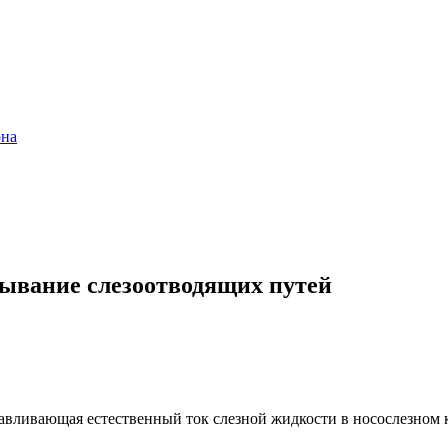
она
мывание слезоотводящих путей
авливающая естественный ток
слезной
жидкости в
носослезном
к