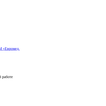
 «Евромед.
й работе