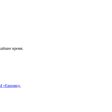
жайшее время.
 «Евромед.